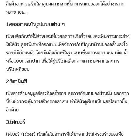
สินค้าอาหารเสริมในกลุ่มคความงามนี้สามารถแบ่งออกได้อย่างหลาก
หลาย เช่น…
1.คอลลาเจนในรูปแบบต่าง ๆ
เป็นผลิตภัณฑ์ที่มีส่วนผสมที่ช่วยลดการเกิดริ้วรอยและเพิ่มความกระจ่าง
ใสให้ผิว สูตรพิเศษที่ออกแบบเพื่อจัดการกับปัญหาผิวหมองคล้ำและริ้ว
รอยที่มีก่อนหน้า โดยมีผลิตภัณฑ์ในรูปแบบที่หลากหลาย เช่น เม็ด น้ำ
หรือแบบกรอกปาก เพื่อให้ผู้บริโภคเลือกตามความสะดวกและการ
บริโภคที่ชอบ
2.วิตามินซี
เป็นสารต้านอนุมูลอิสระที่ลดริ้วรอย ลดการอักเสบของผิวหนัง นอกจาก
นี้ยังช่วยกระตุ้นการสร้างคอลลาเจน ทำให้ผิวดูเรียบเนียนสดใสมากขึ้น
อีกด้วย
3.ไฟเบอร์
ไฟเบอร์ (Fiber) เป็นเส้นใยอาหารที่ได้มาจากส่วนโครงสร้างของพืช